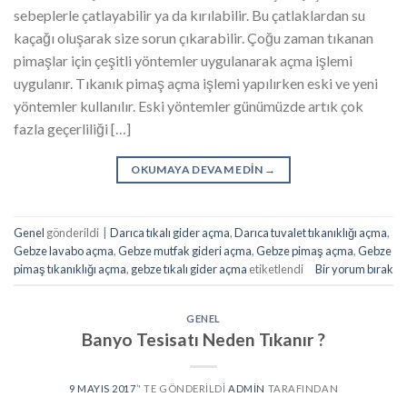
sebeplerle çatlayabilir ya da kırılabilir. Bu çatlaklardan su
kaçağı oluşarak size sorun çıkarabilir. Çoğu zaman tıkanan
pimaşlar için çeşitli yöntemler uygulanarak açma işlemi
uygulanır. Tıkanık pimaş açma işlemi yapılırken eski ve yeni
yöntemler kullanılır. Eski yöntemler günümüzde artık çok
fazla geçerliliği […]
OKUMAYA DEVAM EDIN
→
Genel
gönderildi
|
Darıca tıkalı gider açma
,
Darıca tuvalet tıkanıklığı açma
,
Gebze lavabo açma
,
Gebze mutfak gideri açma
,
Gebze pimaş açma
,
Gebze
pimaş tıkanıklığı açma
,
gebze tıkalı gider açma
etiketlendi
Bir yorum bırak
GENEL
Banyo Tesisatı Neden Tıkanır ?
9 MAYIS 2017
’' TE GÖNDERILDI
ADMIN
TARAFINDAN