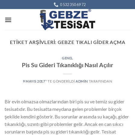
Skip
0 532 350 69 72
to
content
ETIKET ARŞIVLERI:
GEBZE TIKALI GIDER AÇMA
GENEL
Pis Su Gideri Tıkanıklığı Nasıl Açılır
9 MAYIS 2017
’' TE GÖNDERILDI
ADMIN
TARAFINDAN
Bir evin olmazsa olmazlarından biri pis su ve temiz su gider
tesisatıdır. Bu tesisatta meydana gelen problemler birçok
şekilde kendini gösterir. Bu sorunlar arasında su kaçağı, gider
tıkanıklığı, sızıntı gibi problemler gelir. Ancak en can sıkıcı
sorunların başında pis su gideri tıkanıklığı gelir. Tesisat