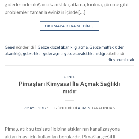
giderlerinde oluşan tıkanıklık, çatlama, kırılma, çürüme gibi
problemler zamanla evinizin içinde […]
OKUMAYA DEVAM EDIN
→
Genel
gönderildi
|
Gebze klozet tıkanıklığı açma
,
Gebze mutfak gider
tıkanıklığı
,
gebze tıkalı gider açma
,
gebze tuvalet tıkanıklığı
etiketlendi
Bir yorum bırak
GENEL
Pimaşları Kimyasal İle Açmak Sağlıklı
mıdır
9 MAYIS 2017
’' TE GÖNDERILDI
ADMIN
TARAFINDAN
Pimaş, atık su tesisatı ile bina atıklarının kanalizasyona
aktarılması için kullanılan borulardır. Pimaşlar, çeşitli