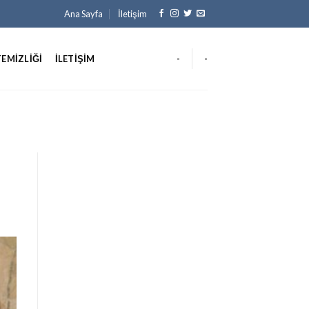
Ana Sayfa
İletişim
TEMIZLIĞI
İLETIŞIM
-
-