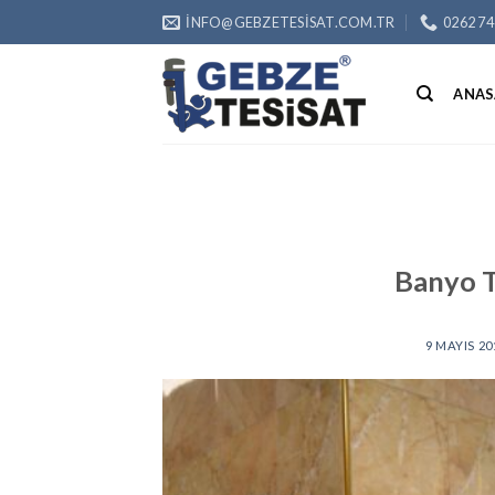
Skip
INFO@GEBZETESISAT.COM.TR
0262 74
to
content
ANAS
Banyo T
9 MAYIS 20