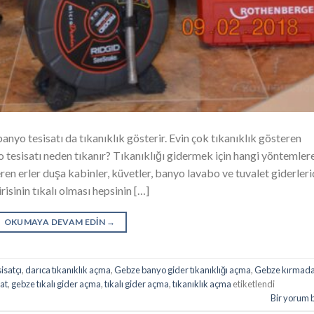
anyo tesisatı da tıkanıklık gösterir. Evin çok tıkanıklık gösteren
tesisatı neden tıkanır? Tıkanıklığı gidermek için hangi yöntemler
n erler duşa kabinler, küvetler, banyo lavabo ve tuvalet giderlerid
risinin tıkalı olması hepsinin […]
OKUMAYA DEVAM EDIN
→
isatçı
,
darıca tıkanıklık açma
,
Gebze banyo gider tıkanıklığı açma
,
Gebze kırmad
at
,
gebze tıkalı gider açma
,
tıkalı gider açma
,
tıkanıklık açma
etiketlendi
Bir yorum 