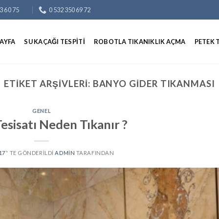
3 60 75
0 532 350 69 72
AYFA
SU KAÇAĞI TESPITI
ROBOTLA TIKANIKLIK AÇMA
PETEK 
ETIKET ARŞIVLERI:
BANYO GIDER TIKANMASI
GENEL
esisatı Neden Tıkanır ?
17
’' TE GÖNDERILDI
ADMIN
TARAFINDAN