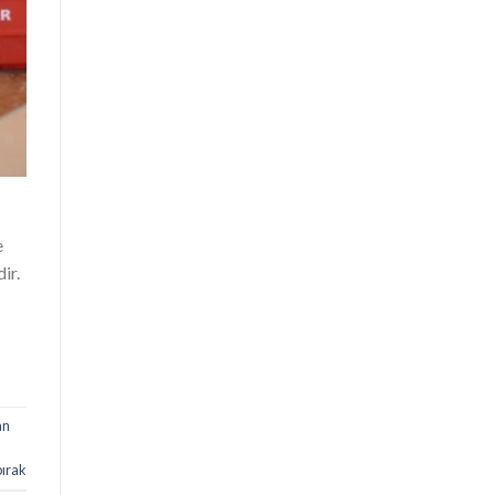
e
ir.
an
bırak