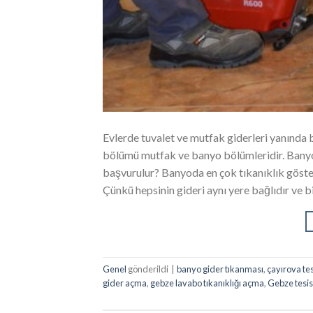
Evlerde tuvalet ve mutfak giderleri yanında b
bölümü mutfak ve banyo bölümleridir. Banyo 
başvurulur? Banyoda en çok tıkanıklık göstere
Çünkü hepsinin gideri aynı yere bağlıdır ve bi
Genel
gönderildi
|
banyo gider tıkanması
,
çayırova tes
gider açma
,
gebze lavabo tıkanıklığı açma
,
Gebze tesis