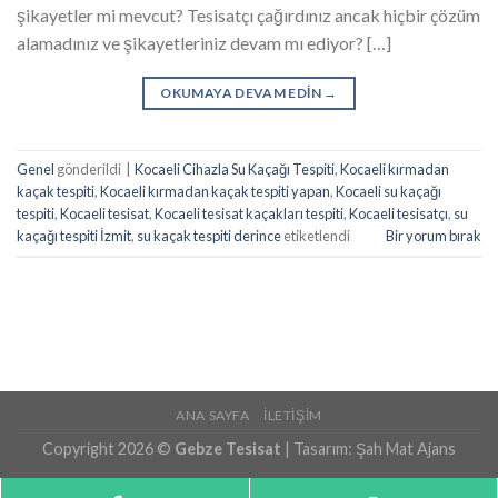
şikayetler mi mevcut? Tesisatçı çağırdınız ancak hiçbir çözüm
alamadınız ve şikayetleriniz devam mı ediyor? […]
OKUMAYA DEVAM EDIN
→
Genel
gönderildi
|
Kocaeli Cihazla Su Kaçağı Tespiti
,
Kocaeli kırmadan
kaçak tespiti
,
Kocaeli kırmadan kaçak tespiti yapan
,
Kocaeli su kaçağı
tespiti
,
Kocaeli tesisat
,
Kocaeli tesisat kaçakları tespiti
,
Kocaeli tesisatçı
,
su
kaçağı tespiti İzmit
,
su kaçak tespiti derince
etiketlendi
Bir yorum bırak
ANA SAYFA
İLETIŞIM
Copyright 2026 ©
Gebze Tesisat
| Tasarım:
Şah Mat Ajans