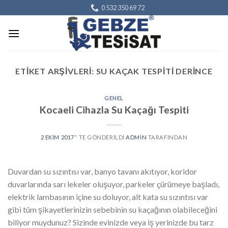
Skip
0 532 350 69 72
to
content
ETIKET ARŞIVLERI:
SU KAÇAK TESPITI DERINCE
GENEL
Kocaeli Cihazla Su Kaçağı Tespiti
2 EKIM 2017
’' TE GÖNDERILDI
ADMIN
TARAFINDAN
Duvardan su sızıntısı var, banyo tavanı akıtıyor, koridor
duvarlarında sarı lekeler oluşuyor, parkeler çürümeye başladı,
elektrik lambasının içine su doluyor, alt kata su sızıntısı var
gibi tüm şikayetlerinizin sebebinin su kaçağının olabileceğini
biliyor muydunuz? Sizinde evinizde veya iş yerinizde bu tarz