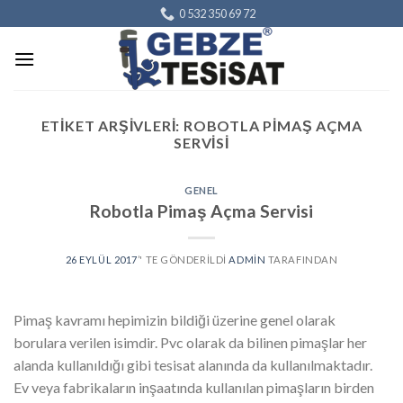
Skip
0 532 350 69 72
to
content
ETIKET ARŞIVLERI:
ROBOTLA PIMAŞ AÇMA
SERVISI
GENEL
Robotla Pimaş Açma Servisi
26 EYLÜL 2017
’' TE GÖNDERILDI
ADMIN
TARAFINDAN
Pimaş kavramı hepimizin bildiği üzerine genel olarak
borulara verilen isimdir. Pvc olarak da bilinen pimaşlar her
alanda kullanıldığı gibi tesisat alanında da kullanılmaktadır.
Ev veya fabrikaların inşaatında kullanılan pimaşların birden