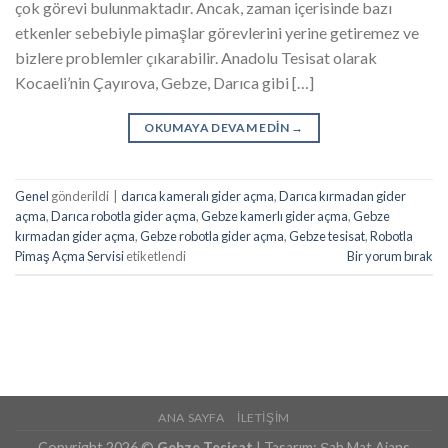
çok görevi bulunmaktadır. Ancak, zaman içerisinde bazı
etkenler sebebiyle pimaşlar görevlerini yerine getiremez ve
bizlere problemler çıkarabilir. Anadolu Tesisat olarak
Kocaeli’nin Çayırova, Gebze, Darıca gibi […]
OKUMAYA DEVAM EDIN
→
Genel
gönderildi
|
darıca kameralı gider açma
,
Darıca kırmadan gider
açma
,
Darıca robotla gider açma
,
Gebze kamerlı gider açma
,
Gebze
kırmadan gider açma
,
Gebze robotla gider açma
,
Gebze tesisat
,
Robotla
Pimaş Açma Servisi
etiketlendi
Bir yorum bırak
ANA SAYFA
İLETIŞIM
Copyright 2026 ©
Gebze Tesisat
| Tasarım:
Şah Mat Ajans