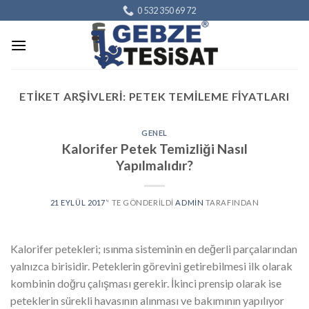
Skip
0 532 350 69 72
to
content
ETIKET ARŞIVLERI:
PETEK TEMILEME FIYATLARI
GENEL
Kalorifer Petek Temizliği Nasıl
Yapılmalıdır?
21 EYLÜL 2017
’' TE GÖNDERILDI
ADMIN
TARAFINDAN
Kalorifer petekleri; ısınma sisteminin en değerli parçalarından
yalnızca birisidir. Peteklerin görevini getirebilmesi ilk olarak
kombinin doğru çalışması gerekir. İkinci prensip olarak ise
peteklerin sürekli havasının alınması ve bakımının yapılıyor