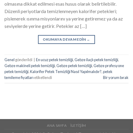
olmasına dikkat edilmesi esas husus olarak belirtilebilir.
Düzenli periyotlarda temizlenmeyen kalorifer petekleri;
pislenerek ısınma misyonlarını ya yerine getiremez ya da az
seviyelerde yerine getirir. Petekler az […]
OKUMAYA DEVAM EDIN
→
Genel
gönderildi
|
En ucuz petek temizliği
,
Gebze ilaçlı petek temizliği
,
Gebze makineli petek temizliği
,
Gebze petek temizliği
,
Gebze profesyone
petek temizliği
,
Kalorifer Petek Temizliği Nasıl Yapılmalıdır?
,
petek
temileme fiyatları
etiketlendi
Bir yorum bırak
ANA SAYFA
İLETIŞIM