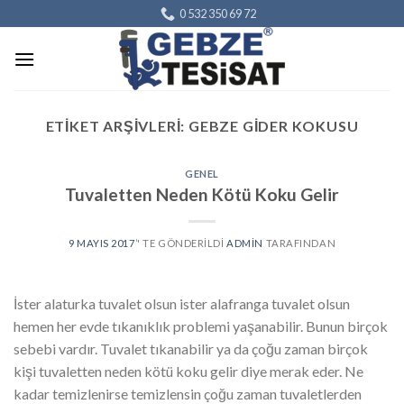
Skip
0 532 350 69 72
to
content
ETIKET ARŞIVLERI:
GEBZE GIDER KOKUSU
GENEL
Tuvaletten Neden Kötü Koku Gelir
9 MAYIS 2017
’' TE GÖNDERILDI
ADMIN
TARAFINDAN
İster alaturka tuvalet olsun ister alafranga tuvalet olsun
hemen her evde tıkanıklık problemi yaşanabilir. Bunun birçok
sebebi vardır. Tuvalet tıkanabilir ya da çoğu zaman birçok
kişi tuvaletten neden kötü koku gelir diye merak eder. Ne
kadar temizlenirse temizlensin çoğu zaman tuvaletlerden