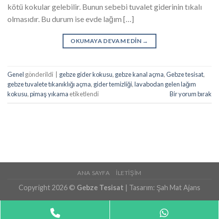
kötü kokular gelebilir. Bunun sebebi tuvalet giderinin tıkalı
olmasıdır. Bu durum ise evde lağım […]
OKUMAYA DEVAM EDIN
→
Genel
gönderildi
|
gebze gider kokusu
,
gebze kanal açma
,
Gebze tesisat
,
gebze tuvalete tıkanıklığı açma
,
gider temizliği
,
lavabodan gelen lağım
kokusu
,
pimaş yıkama
etiketlendi
Bir yorum bırak
ANA SAYFA
İLETIŞIM
Copyright 2026 ©
Gebze Tesisat
| Tasarım:
Şah Mat Ajans
Phone
WhatsApp