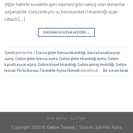
diğer tabirle tuvaletin geri tepmesi gibi nahoş olan durumlar
yaşanabilir. Gebze’de pis su borusundaki tıkanıklığı açan
cihazlı […]
OKUMAYA DEVAM EDIN
→
Genel
gönderildi
|
Darıca gider borusu tıkanıklığı
,
darıca kanalizasyon
açma
,
Gebze gider borusu açma
,
Gebze gider tıkanıklığı açma
,
Gebze
kanalizasyon açma
,
Gebze klozet tıkanıklığı
,
Gebze pimaş temizliği
,
Gebze
tesisat
,
Pis Su Borusu Tıkanıklık Açma Hizmeti
etiketlendi
Bir yorum bırak
ANA SAYFA
İLETIŞIM
Copyright 2026 ©
Gebze Tesisat
| Tasarım:
Şah Mat Ajans