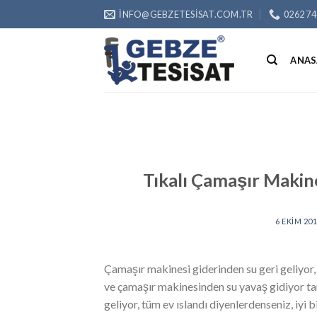
Skip
INFO@GEBZETESISAT.COM.TR
0262 74
to
content
ANAS
Tıkalı Çamaşır Makine
6 EKIM 20
Çamaşır makinesi giderinden su geri geliyor
ve çamaşır makinesinden su yavaş gidiyor ta
geliyor, tüm ev ıslandı diyenlerdenseniz, iyi 