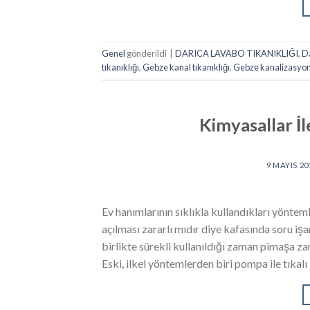
Genel
gönderildi
|
DARICA LAVABO TIKANIKLIĞI
,
Da
tıkanıklığı
,
Gebze kanal tıkanıklığı
,
Gebze kanalizasyo
Kimyasallar İl
9 MAYIS 20
Ev hanımlarının sıklıkla kullandıkları yönteml
açılması zararlı mıdır diye kafasında soru işa
birlikte sürekli kullanıldığı zaman pimaşa za
Eski, ilkel yöntemlerden biri pompa ile tıkal