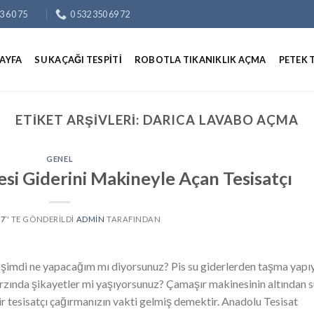
3 60 75
0 532 350 69 72
AYFA
SU KAÇAĞI TESPITI
ROBOTLA TIKANIKLIK AÇMA
PETEK 
ETIKET ARŞIVLERI:
DARICA LAVABO AÇMA
GENEL
si Giderini Makineyle Açan Tesisatçı
17
’' TE GÖNDERILDI
ADMIN
TARAFINDAN
, şimdi ne yapacağım mı diyorsunuz? Pis su giderlerden taşma yapı
rzında şikayetler mi yaşıyorsunuz? Çamaşır makinesinin altından 
bir tesisatçı çağırmanızın vakti gelmiş demektir. Anadolu Tesisat