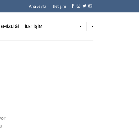
Ana Sayfa
İletişim
TEMIZLIĞI
İLETIŞIM
-
-
yor
su