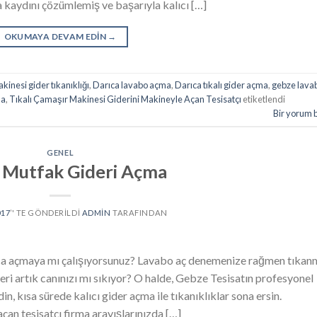
za kaydını çözümlemiş ve başarıyla kalıcı […]
OKUMAYA DEVAM EDIN
→
inesi gider tıkanıklığı
,
Darıca lavabo açma
,
Darıca tıkalı gider açma
,
gebze lava
ma
,
Tıkalı Çamaşır Makinesi Giderini Makineyle Açan Tesisatçı
etiketlendi
Bir yorum 
GENEL
ı Mutfak Gideri Açma
017
’' TE GÖNDERILDI
ADMIN
TARAFINDAN
arca açmaya mı çalışıyorsunuz? Lavabo aç denemenize rağmen tıkan
eri artık canınızı mı sıkıyor? O halde, Gebze Tesisatın profesyonel
n, kısa sürede kalıcı gider açma ile tıkanıklıklar sona ersin.
çan tesisatçı firma arayışlarınızda […]