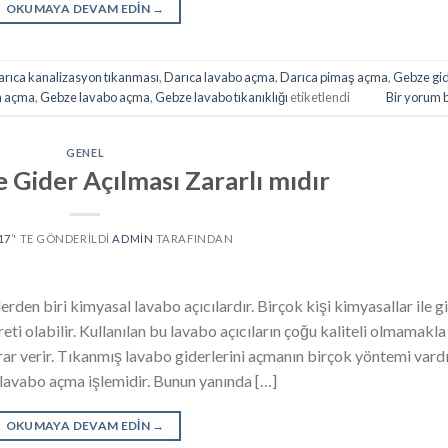
OKUMAYA DEVAM EDIN
→
rıca kanalizasyon tıkanması
,
Darıca lavabo açma
,
Darıca pimaş açma
,
Gebze gi
n açma
,
Gebze lavabo açma
,
Gebze lavabo tıkanıklığı
etiketlendi
Bir yorum 
GENEL
e Gider Açılması Zararlı mıdır
17
’' TE GÖNDERILDI
ADMIN
TARAFINDAN
erden biri kimyasal lavabo açıcılardır. Birçok kişi kimyasallar ile g
reti olabilir. Kullanılan bu lavabo açıcıların çoğu kaliteli olmamakla
rar verir. Tıkanmış lavabo giderlerini açmanın birçok yöntemi vardı
ı lavabo açma işlemidir. Bunun yanında […]
OKUMAYA DEVAM EDIN
→