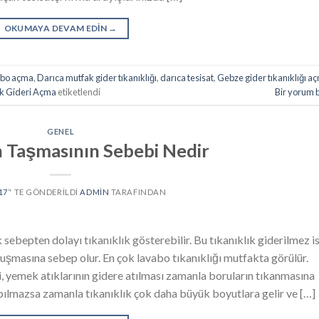
OKUMAYA DEVAM EDIN
→
abo açma
,
Darıca mutfak gider tıkanıklığı
,
darıca tesisat
,
Gebze gider tıkanıklığı a
ak Gideri Açma
etiketlendi
Bir yorum 
GENEL
 Taşmasının Sebebi Nedir
17
’' TE GÖNDERILDI
ADMIN
TARAFINDAN
 sebepten dolayı tıkanıklık gösterebilir. Bu tıkanıklık giderilmez i
uşmasına sebep olur. En çok lavabo tıkanıklığı mutfakta görülür.
, yemek atıklarının gidere atılması zamanla boruların tıkanmasına
pılmazsa zamanla tıkanıklık çok daha büyük boyutlara gelir ve […]