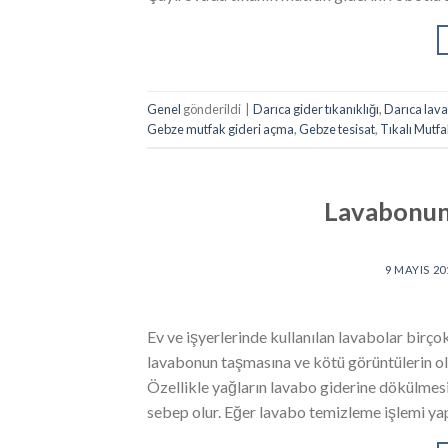
Genel
gönderildi
|
Darıca gider tıkanıklığı
,
Darıca lav
Gebze mutfak gideri açma
,
Gebze tesisat
,
Tıkalı Mutf
Lavabonun
9 MAYIS 20
Ev ve işyerlerinde kullanılan lavabolar birçok
lavabonun taşmasına ve kötü görüntülerin ol
Özellikle yağların lavabo giderine dökülmesi
sebep olur. Eğer lavabo temizleme işlemi ya