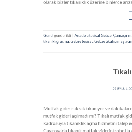
olarak bizler tıkanıklık üzerine binlerce arı
Genel
gönderildi
|
Anadolu tesisat Gebze
,
Çamaşır mak
tıkanıklığı açma
,
Gebze tesisat
,
Gebze tıkalı pimaş aç
Tıkal
29 EYLÜL 2
Mutfak gideri sık sık tıkanıyor ve dakikal
mutfak gideri açılmadı mı? Tıkalı mutfak gid
kadrosuyla tıkanıklık açma hizmetini talep edi
Çayırova’da tıkanık mutfak giderini robotla a