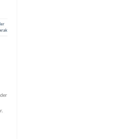
der
bırak
ider
r.