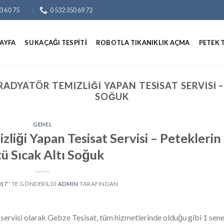
3 60 75
0 532 350 69 72
AYFA
SU KAÇAĞI TESPITI
ROBOTLA TIKANIKLIK AÇMA
PETEK 
ADYATÖR TEMIZLIĞI YAPAN TESISAT SERVISI –
SOĞUK
GENEL
liği Yapan Tesisat Servisi – Peteklerin
ü Sıcak Altı Soğuk
017
’' TE GÖNDERILDI
ADMIN
TARAFINDAN
 servisi olarak Gebze Tesisat, tüm hizmetlerinde olduğu gibi 1 sen