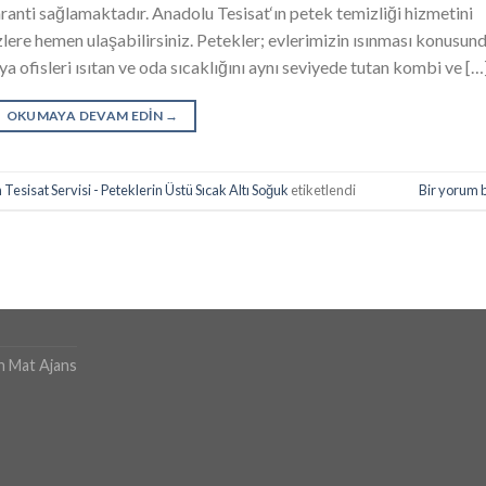
anti sağlamaktadır. Anadolu Tesisat‘ın petek temizliği hizmetini
lere hemen ulaşabilirsiniz. Petekler; evlerimizin ısınması konusun
eya ofisleri ısıtan ve oda sıcaklığını aynı seviyede tutan kombi ve […
OKUMAYA DEVAM EDIN
→
esisat Servisi - Peteklerin Üstü Sıcak Altı Soğuk
etiketlendi
Bir yorum 
h Mat Ajans