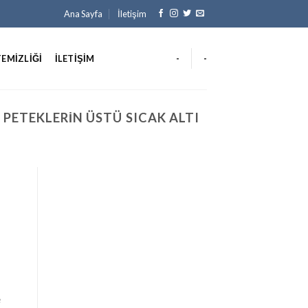
Ana Sayfa
İletişim
TEMIZLIĞI
İLETIŞIM
-
-
 PETEKLERIN ÜSTÜ SICAK ALTI
e