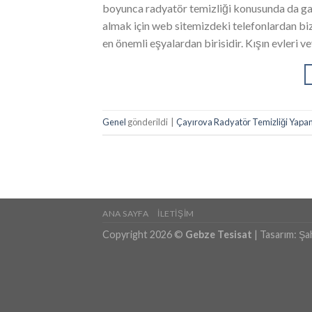
boyunca radyatör temizliği konusunda da gar
almak için web sitemizdeki telefonlardan biz
en önemli eşyalardan birisidir. Kışın evleri v
Genel
gönderildi
|
Çayırova Radyatör Temizliği Yapan T
ANA SAYFA
İLETIŞIM
Copyright 2026 ©
Gebze Tesisat
| Tasarım:
Şa