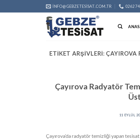
Skip
INFO@GEBZETESISAT.COM.TR
0262 74
to
content
ANAS
ETIKET ARŞIVLERI:
ÇAYIROVA R
Çayırova Radyatör Temiz
Üst
11 EYLÜL 2
Çayırova’da radyatör temizliği yapan tesisat