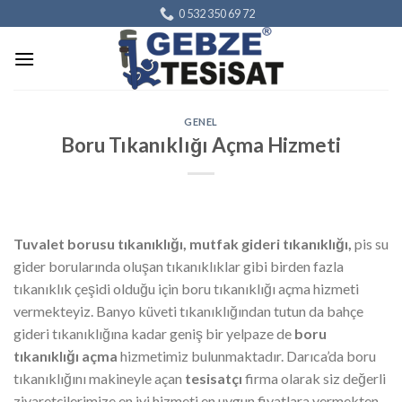
Skip
0 532 350 69 72
to
content
GENEL
Boru Tıkanıklığı Açma Hizmeti
Tuvalet borusu tıkanıklığı, mutfak gideri tıkanıklığı,
pis su
gider borularında oluşan tıkanıklıklar gibi birden fazla
tıkanıklık çeşidi olduğu için boru tıkanıklığı açma hizmeti
vermekteyiz. Banyo küveti tıkanıklığından tutun da bahçe
gideri tıkanıklığına kadar geniş bir yelpaze de
boru
tıkanıklığı açma
hizmetimiz bulunmaktadır. Darıca’da boru
tıkanıklığını makineyle açan
tesisatçı
firma olarak siz değerli
ziyaretçilerimize en iyi hizmeti en uygun fiyatlara vermekten