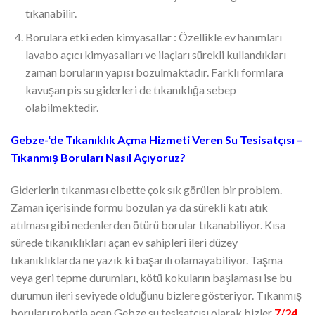
tıkanabilir.
Borulara etki eden kimyasallar : Özellikle ev hanımları
lavabo açıcı kimyasalları ve ilaçları sürekli kullandıkları
zaman boruların yapısı bozulmaktadır. Farklı formlara
kavuşan pis su giderleri de tıkanıklığa sebep
olabilmektedir.
Gebze-‘de Tıkanıklık Açma Hizmeti Veren Su Tesisatçısı –
Tıkanmış Boruları Nasıl Açıyoruz?
Giderlerin tıkanması elbette çok sık görülen bir problem.
Zaman içerisinde formu bozulan ya da sürekli katı atık
atılması gibi nedenlerden ötürü borular tıkanabiliyor. Kısa
sürede tıkanıklıkları açan ev sahipleri ileri düzey
tıkanıklıklarda ne yazık ki başarılı olamayabiliyor. Taşma
veya geri tepme durumları, kötü kokuların başlaması ise bu
durumun ileri seviyede olduğunu bizlere gösteriyor. Tıkanmış
boruları robotla açan Gebze su tesisatçısı olarak bizler
7/24