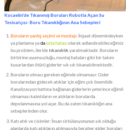
Kocaelin’de Tıkanmış Boruları Robotla Açan Su
Tesisatçısı- Boru Tıkanıklığının Ana Sebepleri
Boruların yanlış seçimi ve montajı
: İnşaat dönemindeyken
ya planlama ya
da
usta hatası
olarak adlandırabileceğimiz
bu problem, ileride
tıkanıklık
yaratmaktadır. Boruların
birbirine uyumsuzluğu, montaj hataları gibi bir takım
kusurlardan ötürü giderler sık sık tıkanabilmektedir.
Boruların olması gereken eğimde olmaması: Gider
borularından gidecek atıklar için eğim çok önemlidir.
Kanalizasyon hattına bağlanan giderlerin yeterince eğimli
olmaması kalıntıların ve atıkların borularda
depolanmasına yol açar. Bu da zaten tıkanıklığın ana
sebeplerinden olur.
Katı atık ve cisimler: İnsan sirkülasyonunun sık olduğu
alanlarda katı atıkların atılmasıyla beraber gider boruları