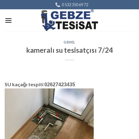
Skip
0 532 350 69 72
to
content
GENEL
kameralı su tesisatçısı 7/24
SU kaçağı tespiti
02627423435