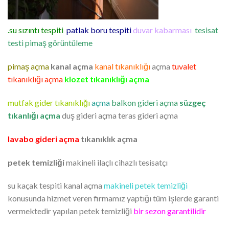
.su sızıntı tespiti
patlak boru tespiti
duvar kabarması
tesisat
testi
pimaş görüntüleme
pimaş açma
kanal açma
kanal tıkanıklığı
açma
tuvalet
tıkanıklığı açma
klozet tıkanıklığı açma
mutfak gider tıkanıklığı
açma
balkon gideri açma
süzgeç
tıkanlığı açma
duş gideri açma teras gideri açma
lavabo gideri açma
tıkanıklık açma
petek temizliği
makineli ilaçlı cihazlı tesisatçı
su kaçak tespiti kanal açma
makineli petek temizliği
konusunda hizmet veren firmamız yaptığı tüm işlerde garanti
vermektedir yapılan petek temizliği
bir sezon garantilidir