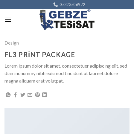
Skip
0 532 350 69 72
to
content
Design
FL3 PRINT PACKAGE
Lorem ipsum dolor sit amet, consectetuer adipiscing elit, sed
diam nonummy nibh euismod tincidunt ut laoreet dolore
magna aliquam erat volutpat.